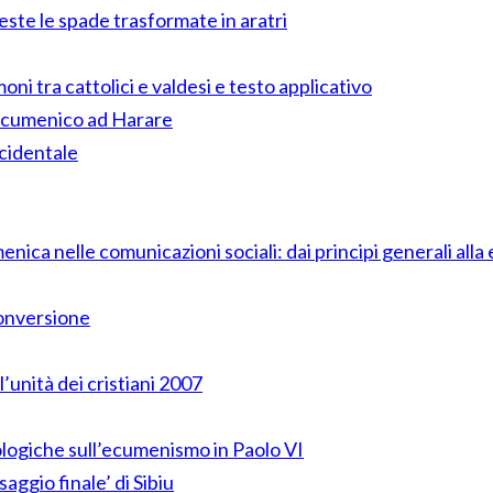
ste le spade trasformate in aratri
ni tra cattolici e valdesi e testo applicativo
o Ecumenico ad Harare
ccidentale
ca nelle comunicazioni sociali: dai principi generali alla
conversione
 l’unità dei cristiani 2007
eologiche sull’ecumenismo in Paolo VI
aggio finale’ di Sibiu