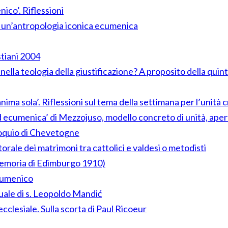
ico’. Riflessioni
r un’antropologia iconica ecumenica
istiani 2004
lla teologia della giustificazione? A proposito della qui
nima sola’. Riflessioni sul tema della settimana per l’unità 
d ecumenica’ di Mezzojuso, modello concreto di unità, aper
lloquio di Chevetogne
rale dei matrimoni tra cattolici e valdesi o metodisti
 memoria di Edimburgo 1910)
ecumenico
tuale di s. Leopoldo Mandić
ecclesiale. Sulla scorta di Paul Ricoeur