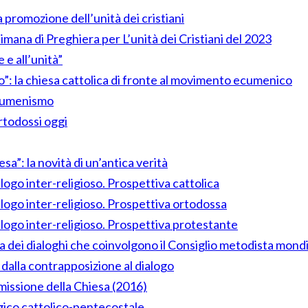
 promozione dell’unità dei cristiani
ttimana di Preghiera per L’unità dei Cristiani del 2023
 e all’unità”
lo”: la chiesa cattolica di fronte al movimento ecumenico
’ecumenismo
ortodossi oggi
a”: la novità di un’antica verità
alogo inter-religioso. Prospettiva cattolica
alogo inter-religioso. Prospettiva ortodossa
alogo inter-religioso. Prospettiva protestante
a dei dialoghi che coinvolgono il Consiglio metodista mond
i dalla contrapposizione al dialogo
a missione della Chiesa (2016)
ogico cattolico-pentecostale