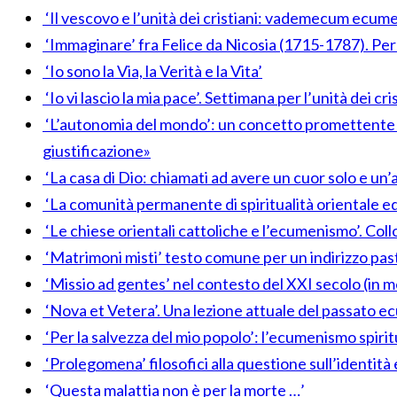
‘Il vescovo e l’unità dei cristiani: vademecum ecumen
‘Immaginare’ fra Felice da Nicosia (1715-1787). Pe
‘Io sono la Via, la Verità e la Vita’
‘Io vi lascio la mia pace’. Settimana per l’unità dei cr
‘L’autonomia del mondo’: un concetto promettente ne
giustificazione»
‘La casa di Dio: chiamati ad avere un cuor solo e un’a
‘La comunità permanente di spiritualità orientale e
‘Le chiese orientali cattoliche e l’ecumenismo’. Co
‘Matrimoni misti’ testo comune per un indirizzo pasto
‘Missio ad gentes’ nel contesto del XXI secolo (in
‘Nova et Vetera’. Una lezione attuale del passato 
‘Per la salvezza del mio popolo’: l’ecumenismo spiri
‘Prolegomena’ filosofici alla questione sull’identità 
‘Questa malattia non è per la morte …’