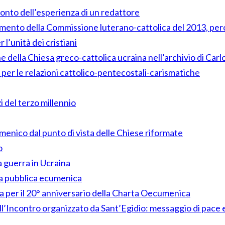
conto dell’esperienza di un redattore
cumento della Commissione luterano-cattolica del 2013, pe
l’unità dei cristiani
della Chiesa greco-cattolica ucraina nell’archivio di Carl
 per le relazioni cattolico-pentecostali-carismatiche
i del terzo millennio
menico dal punto di vista delle Chiese riformate
o
a guerra in Ucraina
ia pubblica ecumenica
a per il 20° anniversario della Charta Oecumenica
” All’Incontro organizzato da Sant’Egidio: messaggio di pa