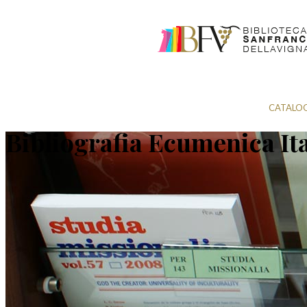
CATALO
Bibliografia Ecumenica It