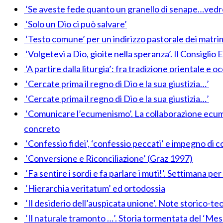
‘Se aveste fede quanto un granello di senape…vedre
‘Solo un Dio ci può salvare’
‘Testo comune’ per un indirizzo pastorale dei matrimo
‘Volgetevi a Dio, gioite nella speranza’. Il Consigli
‘A partire dalla liturgia’: fra tradizione orientale e o
‘Cercate prima il regno di Dio e la sua giustizia…’
‘Cercate prima il regno di Dio e la sua giustizia…’
‘Comunicare l’ecumenismo’. La collaborazione ecumeni
concreto
‘Confessio fidei’, ‘confessio peccati’ e impegno di 
‘Conversione e Riconciliazione’ (Graz 1997)
‘Fa sentire i sordi e fa parlare i muti!’. Settimana per
‘Hierarchia veritatum’ ed ortodossia
‘Il desiderio dell’auspicata unione’. Note storico-t
‘Il naturale tramonto …’. Storia tormentata del ‘Mess