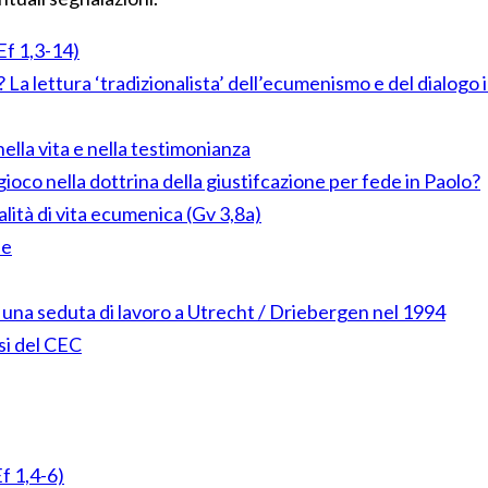
Ef 1,3-14)
’? La lettura ‘tradizionalista’ dell’ecumenismo e del dialogo 
nella vita e nella testimonianza
gioco nella dottrina della giustifcazione per fede in Paolo?
alità di vita ecumenica (Gv 3,8a)
ne
 una seduta di lavoro a Utrecht / Driebergen nel 1994
ssi del CEC
Ef 1,4-6)