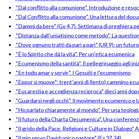
“Dal conflitto alla comunione”. Introduzione e reso
“Dal Conflitto alla comunione”. Una lettura del do
“Dammi da bere” (Gv 4,7). Settimana di preghiera per 
“Distanza dall’uniatismo come metodo”. La questione 
“Dove ognuno tratti da pari a pari” (UR 9): un futuro
“È lo Spirito che dà la vita”. Per un’etica ecumenica
“Ecumenismo della santità”. Il pellegrinaggio agli iniz
“En todo amar y servir”. I Gesuiti e l’ecumenismo
“Eppur si muove”: trent’anni di (lento) cammino ecu
“Eucarestia e accoglienza reciproca” dieci anni dop
“Guardarsi negli occhi”. Il movimento ecumenico e l
“Ho parlato chiaramente al mondo”. Per una teolog
“Il futuro della Charta Oecumenica”. Una conferenz
“Il grido della Pace. Religioni e Culture in Dialogo
“Il mio servo David unico pastore” (Ez 37,24)