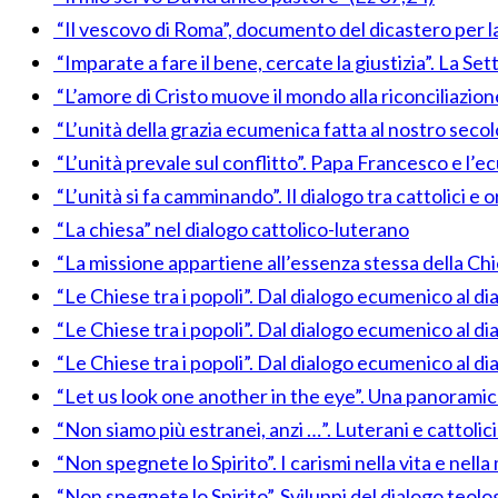
“Il vescovo di Roma”, documento del dicastero per la
“Imparate a fare il bene, cercate la giustizia”. La Se
“L’amore di Cristo muove il mondo alla riconciliazione
“L’unità della grazia ecumenica fatta al nostro seco
“L’unità prevale sul conflitto”. Papa Francesco e l
“L’unità si fa camminando”. Il dialogo tra cattolici e 
“La chiesa” nel dialogo cattolico-luterano
“La missione appartiene all’essenza stessa della Chies
“Le Chiese tra i popoli”. Dal dialogo ecumenico al di
“Le Chiese tra i popoli”. Dal dialogo ecumenico al di
“Le Chiese tra i popoli”. Dal dialogo ecumenico al di
“Let us look one another in the eye”. Una panoramic
“Non siamo più estranei, anzi …”. Luterani e cattolic
“Non spegnete lo Spirito”. I carismi nella vita e nell
“Non spegnete lo Spirito”. Sviluppi del dialogo teol