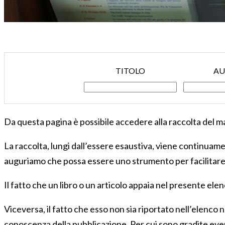
TITOLO
AU
Da questa pagina è possibile accedere alla raccolta del mat
La raccolta, lungi dall’essere esaustiva, viene continuamen
auguriamo che possa essere uno strumento per facilitare u
Il fatto che un libro o un articolo appaia nel presente ele
Viceversa, il fatto che esso non sia riportato nell’elenco n
conoscenza della pubblicazione. Per cui sono gradite even