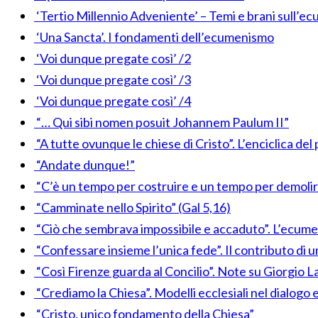
‘Tertio Millennio Adveniente’ – Temi e brani sull’ec
‘Una Sancta’. I fondamenti dell’ecumenismo
‘Voi dunque pregate così’ /2
‘Voi dunque pregate così’ /3
‘Voi dunque pregate così’ /4
“… Qui sibi nomen posuit Johannem Paulum II”
“A tutte ovunque le chiese di Cristo”. L’enciclica d
“Andate dunque!”
“C’è un tempo per costruire e un tempo per demolire
“Camminate nello Spirito” (Gal 5,16)
“Ciò che sembrava impossibile e accaduto”. L’ecumen
“Confessare insieme l’unica fede”. Il contributo di 
“Così Firenze guarda al Concilio”. Note su Giorgio La 
“Crediamo la Chiesa”. Modelli ecclesiali nel dialog
“Cristo, unico fondamento della Chiesa”