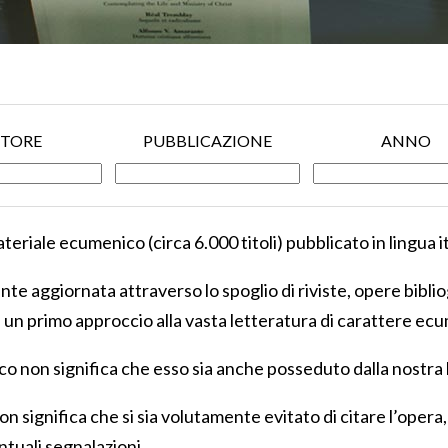
TORE
PUBBLICAZIONE
ANNO
eriale ecumenico (circa 6.000 titoli) pubblicato in lingua i
te aggiornata attraverso lo spoglio di riviste, opere biblio
n primo approccio alla vasta letteratura di carattere ecum
nco non significa che esso sia anche posseduto dalla nostra 
on significa che si sia volutamente evitato di citare l’opera,
tuali segnalazioni.