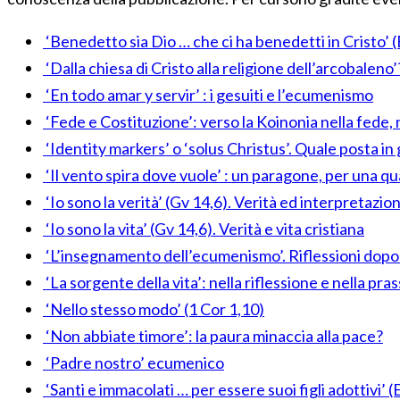
‘Benedetto sia Dio … che ci ha benedetti in Cristo’ (
‘Dalla chiesa di Cristo alla religione dell’arcobaleno
‘En todo amar y servir’ : i gesuiti e l’ecumenismo
‘Fede e Costituzione’: verso la Koinonia nella fede, 
‘Identity markers’ o ‘solus Christus’. Quale posta in 
‘Il vento spira dove vuole’ : un paragone, per una qu
‘Io sono la verità’ (Gv 14,6). Verità ed interpretazio
‘Io sono la vita’ (Gv 14,6). Verità e vita cristiana
‘L’insegnamento dell’ecumenismo’. Riflessioni dopo
‘La sorgente della vita’: nella riflessione e nella pra
‘Nello stesso modo’ (1 Cor 1,10)
‘Non abbiate timore’: la paura minaccia alla pace?
‘Padre nostro’ ecumenico
‘Santi e immacolati … per essere suoi figli adottivi’ (