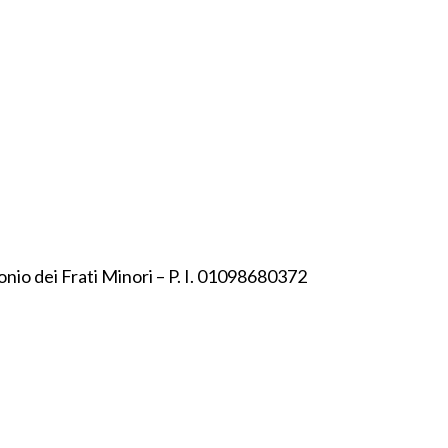
onio dei Frati Minori – P. I. 01098680372