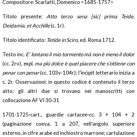
Compositore: Scarlatti, Domenico <1685-1757>
Titolo presente:
Atto terzo sena [sic] prima Teide,
Deidamia, et Acchille
(c. 1r).
Titolo identificato:
Tetide in Sciro
, ed. Roma 1712.
Testo inc.
E’ lontano il mio tormento mà non è meno il dolor
(cc. 2rv), expl.
ma più dolce è quel piacere che s’ottiene con
penar con penar
(cc. 103v-104r); l’incipit letterario inizia a
c. 2r. Osservazioni: in questo codice è contenuto il terzo
atto: gli altri due si trovano nei manoscritti con
collocazione AF VI 30-31
1701-1725·cart., guardie cartacee·cc. 3 + 104 + 2
(paginazione coeva, 1 a 207, nell’angolo superiore
esterno, in cifre arabe ed inchiostro marrone; cartulazione