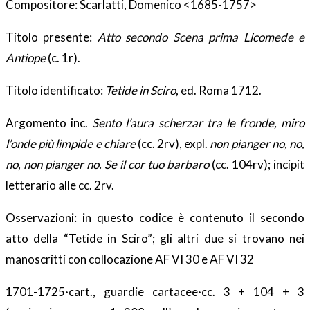
Compositore: Scarlatti, Domenico <1685-1757>
Titolo presente:
Atto secondo Scena prima Licomede e
Antiope
(c. 1r).
Titolo identificato:
Tetide in Sciro
, ed. Roma 1712.
Argomento inc.
Sento l’aura scherzar tra le fronde, miro
l’onde più limpide e chiare
(cc. 2rv), expl.
non pianger no, no,
no, non pianger no. Se il cor tuo barbaro
(cc. 104rv); incipit
letterario alle cc. 2rv.
Osservazioni: in questo codice è contenuto il secondo
atto della “Tetide in Sciro”; gli altri due si trovano nei
manoscritti con collocazione AF VI 30 e AF VI 32
1701-1725·cart., guardie cartacee·cc. 3 + 104 + 3