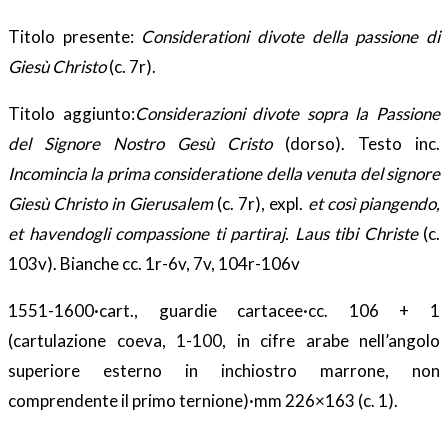
Titolo presente:
Considerationi divote della passione di
Giesù Christo
(c. 7r).
Titolo aggiunto:
Considerazioni divote sopra la Passione
del Signore Nostro Gesù Cristo
(dorso). Testo inc.
Incomincia la prima consideratione della venuta del signore
Giesù Christo in Gierusalem
(c. 7r), expl.
et così piangendo,
et havendogli compassione ti partiraj. Laus tibi Christe
(c.
103v). Bianche cc. 1r-6v, 7v, 104r-106v
1551-1600·cart., guardie cartacee·cc. 106 + 1
(cartulazione coeva, 1-100, in cifre arabe nell’angolo
superiore esterno in inchiostro marrone, non
comprendente il primo ternione)·mm 226×163 (c. 1).